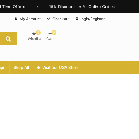
ime Offers
•
15% Discount on All Online Orders
My Account
Checkout
Login/Register
0
0
Wishlist
Cart
ign
Shop All
Visit our USA Store