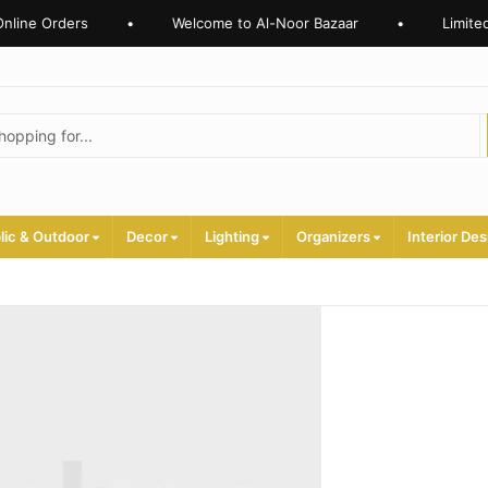
ine Orders
•
Welcome to Al-Noor Bazaar
•
Limited T
lic & Outdoor
Decor
Lighting
Organizers
Interior Des