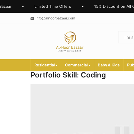
aar
•
Limited Time Offers
•
15% Discount on All Onl
info@alnoorbazaar.com
Residential
Commercial
Baby & Kids
Pub
Portfolio Skill:
Coding