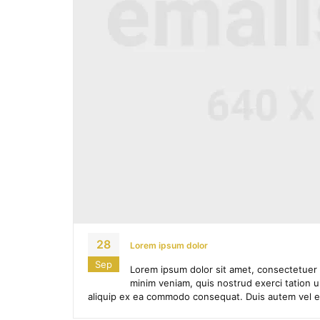
28
Lorem ipsum dolor
Sep
Lorem ipsum dolor sit amet, consectetuer 
minim veniam, quis nostrud exerci tation ul
aliquip ex ea commodo consequat. Duis autem vel eum